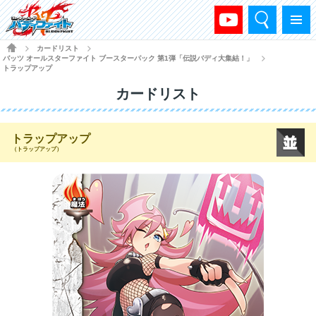
検索
メニュー
HOME
カードリスト
>
>
バッツ オールスターファイト ブースターパック 第1弾「伝説バディ大集結！」
>
トラップアップ
カードリスト
トラップアップ
（トラップアップ）