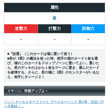
属性
罠
攻撃力
打撃力
防御力
-
-
-
■『設置』（このカードは場に置いて使う）
■君が《罠》の魔法を使った時、相手の場のカード１枚を選
び、場のこのカードをドロップゾーンに置いてよい。置いた
ら、君のデッキの上から１枚をゲージに置き、選んだカード
を破壊する。さらに、君の場に《罠》のモンスターがいるな
ら、相手にダメージ２！
イヤ～ン、性能アップよ～
バッツ オールスターファイト ブースターパック 第1弾「伝説バデ
ィ大集結！」