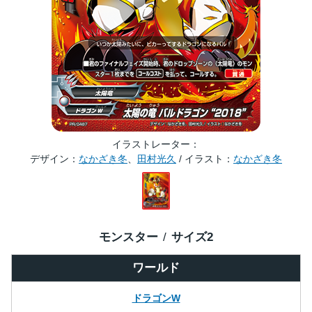
イラストレーター
デザイン：
なかざき冬
、
田村光久
/ イラスト：
なかざき冬
モンスター
サイズ
2
ワールド
ドラゴンW