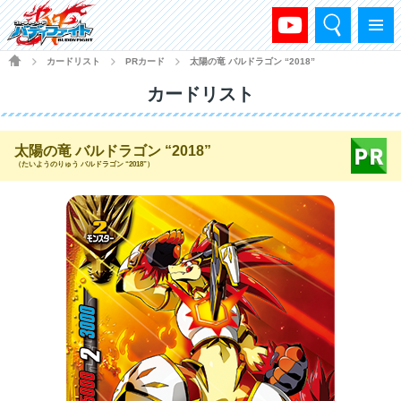
検索
メニュー
HOME
カードリスト
PRカード
太陽の竜 バルドラゴン “2018”
>
>
>
カードリスト
太陽の竜 バルドラゴン “2018”
（たいようのりゅう バルドラゴン “2018”）