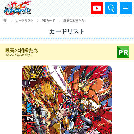
検索
メニュー
HOME
カードリスト
PRカード
最高の相棒たち
>
>
>
カードリスト
最高の相棒たち
（さいこうのバディたち）