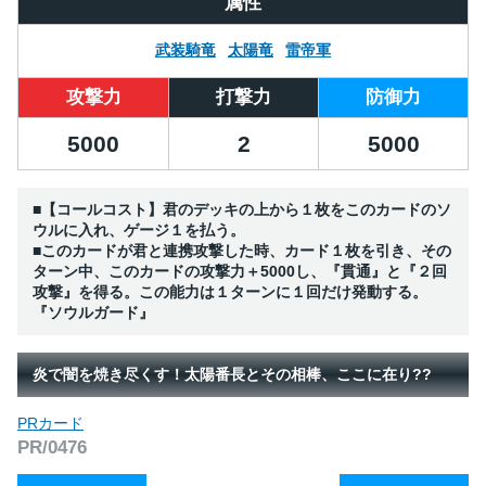
属性
武装騎竜
太陽竜
雷帝軍
攻撃力
打撃力
防御力
5000
2
5000
■【コールコスト】君のデッキの上から１枚をこのカードのソ
ウルに入れ、ゲージ１を払う。
■このカードが君と連携攻撃した時、カード１枚を引き、その
ターン中、このカードの攻撃力＋5000し、『貫通』と『２回
攻撃』を得る。この能力は１ターンに１回だけ発動する。
『ソウルガード』
炎で闇を焼き尽くす！太陽番長とその相棒、ここに在り??
PRカード
PR/0476