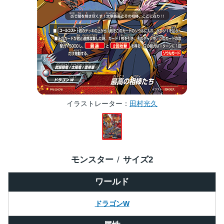
イラストレーター
田村光久
モンスター
サイズ
2
ワールド
ドラゴンW