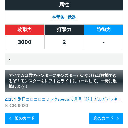
属性
神竜族
武器
攻撃力
打撃力
防御力
3000
2
-
-
アイテムは君のセンターにモンスターがいなければ攻撃でき
るぞ！モンスターをレフトとライトにコールして、一緒に攻
撃しよう！
2019年別冊コロコロコミックspecial 6月号「騎士ガルガデッキ」
S-CR/0030
前のカード
次のカード