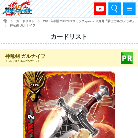
検索
メニュー
HOME
カードリスト
2019年別冊コロコロコミックspecial 6月号「騎士ガルガデッキ」
>
>
神竜剣 ガルナイフ
>
カードリスト
神竜剣 ガルナイフ
（しんりゅうけん ガルナイフ）