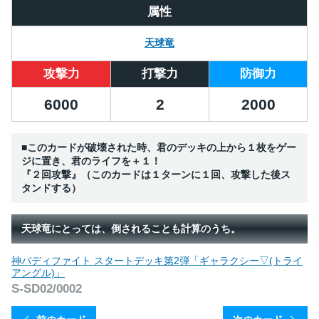
属性
天球竜
攻撃力
打撃力
防御力
6000
2
2000
■このカードが破壊された時、君のデッキの上から１枚をゲー
ジに置き、君のライフを＋１！
『２回攻撃』（このカードは１ターンに１回、攻撃した後ス
タンドする）
天球竜にとっては、倒されることも計算のうち。
神バディファイト スタートデッキ第2弾「ギャラクシー▽(トライ
アングル)」
S-SD02/0002