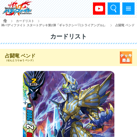
検索
メニュー
HOME
カードリスト
>
>
神バディファイト スタートデッキ第2弾「ギャラクシー▽(トライアングル)」
占闘竜 ベンド
>
カードリスト
占闘竜 ベンド
（せんとうりゅう ベンド）