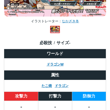
イラストレーター
なかざき冬
必殺技
サイズ
-
ワールド
ドラゴンW
属性
たこ焼
ドラゴン
攻撃力
打撃力
防御力
-
-
-