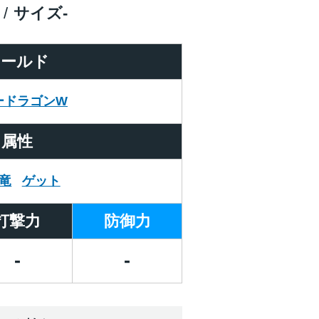
サイズ
-
ワールド
ードラゴンW
属性
竜
ゲット
打撃力
防御力
-
-