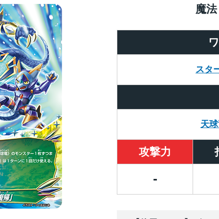
魔法
スタ
天球
攻撃力
-