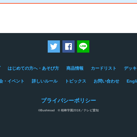
ツイートする
Facebookでシェアする
LINEで送る
プ
はじめての方へ・あそび方
商品情報
カードリスト
デッキ
会・イベント
詳しいルール
トピックス
お問い合わせ
Engl
プライバシーポリシー
©Bushiroad © 相棒学園2018／テレビ愛知