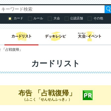
カード
ルール
大会
公認店舗
その他
はじめての方へ・
告 「占戦復帰」
カードリスト
布告 「占戦復帰」
（ふこく 「せんせんふっき」）