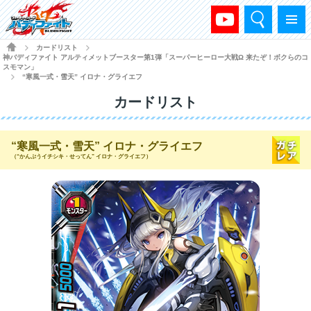
検索
メニュー
HOME
カードリスト
>
>
神バディファイト アルティメットブースター第1弾「スーパーヒーロー大戦Ω 来たぞ！ボクらのコ
スモマン」
“寒風一式・雪天” イロナ・グライエフ
>
カードリスト
“寒風一式・雪天” イロナ・グライエフ
（“かんぷうイチシキ・せってん” イロナ・グライエフ）