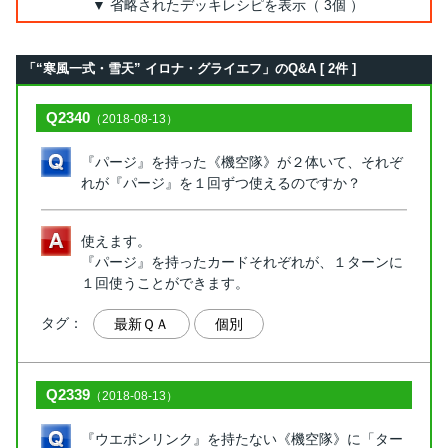
▼ 省略されたデッキレシピを表示（ 3個 ）
「“寒風一式・雪天” イロナ・グライエフ」のQ&A [ 2件 ]
Q2340
（2018-08-13）
『パージ』を持った《機空隊》が２体いて、それぞ
れが『パージ』を１回ずつ使えるのですか？
使えます。
『パージ』を持ったカードそれぞれが、１ターンに
１回使うことができます。
タグ：
最新ＱＡ
個別
Q2339
（2018-08-13）
『ウエポンリンク』を持たない《機空隊》に「ター