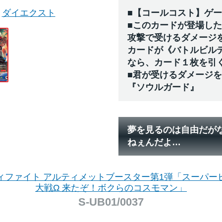
ダイエクスト
■【コールコスト】ゲ
■このカードが登場し
攻撃で受けるダメージ
カードが《バトルビル
なら、カード１枚を引
■君が受けるダメージ
『ソウルガード』
夢を見るのは自由だが
ねぇんだよ…
ィファイト アルティメットブースター第1弾「スーパー
大戦Ω 来たぞ！ボクらのコスモマン」
S-UB01/0037