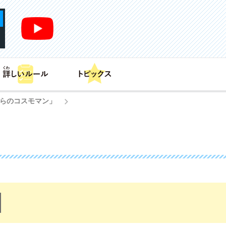
あそび方
商品情報
カードリスト
デッキレシピ
クらのコスモマン」
>