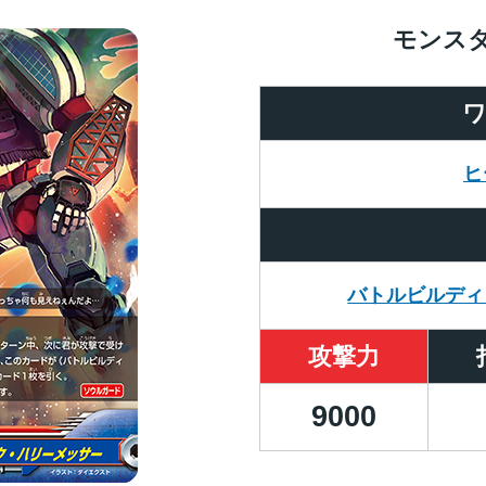
モンス
ヒ
バトルビルディ
攻撃力
9000