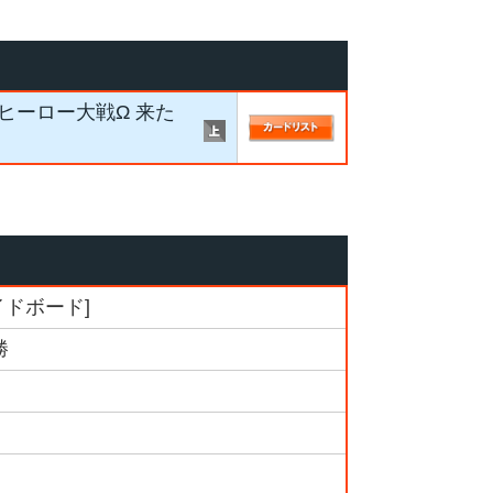
ヒーロー大戦Ω 来た
イドボード]
勝