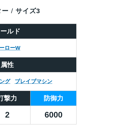
ター
サイズ
3
ワールド
ーローW
属性
ング
ブレイブマシン
打撃力
防御力
2
6000