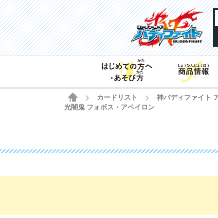
HOME
カードリスト
神バディファイト 
>
>
光闇鬼 フォボス・アペイロン