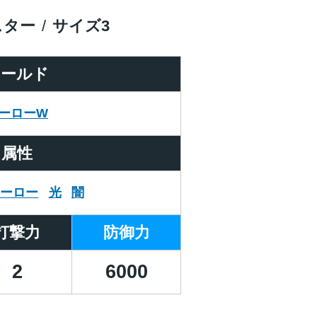
スター
サイズ
3
ワールド
ーローW
属性
ヒーロー
光
闇
打撃力
防御力
2
6000