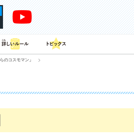
あそび方
商品情報
カードリスト
デッキレシピ
クらのコスモマン」
>