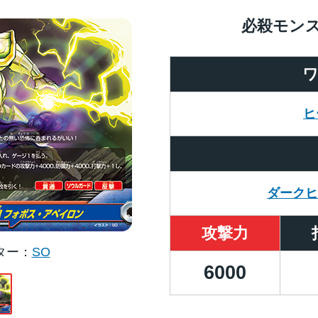
必殺モン
ヒ
ダーク
攻撃力
ター
SO
6000