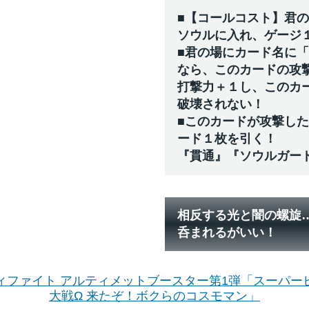
■【コールコスト】君
ソウルに入れ、ゲージ
■君の場にカード名に
なら、このカードの攻撃力
打撃力＋１し、このカ
破壊されない！
■このカードが攻撃し
ード１枚を引く！
『貫通』『ソウルガー
相反する光と闇の螺旋
呑まれるがいい！
ィファイト アルティメットブースター第1弾「スーパー
大戦Ω 来たぞ！ボクらのコスモマン」