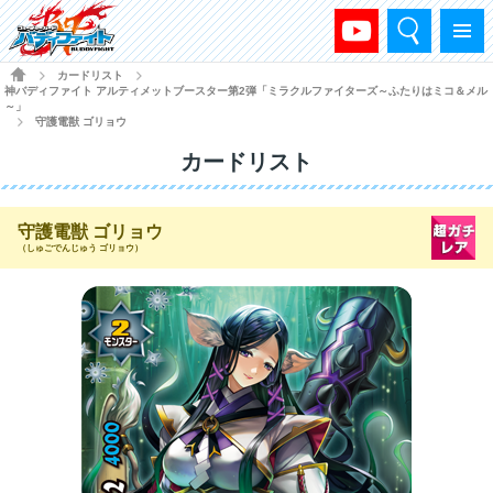
検索
メニュー
HOME
カードリスト
>
>
神バディファイト アルティメットブースター第2弾「ミラクルファイターズ～ふたりはミコ＆メル
～」
守護電獣 ゴリョウ
>
カードリスト
守護電獣 ゴリョウ
（しゅごでんじゅう ゴリョウ）