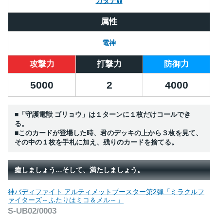
カタナW
属性
電神
攻撃力
打撃力
防御力
5000
2
4000
■「守護電獣 ゴリョウ」は１ターンに１枚だけコールでき
る。
■このカードが登場した時、君のデッキの上から３枚を見て、
その中の１枚を手札に加え、残りのカードを捨てる。
癒しましょう…そして、満たしましょう。
神バディファイト アルティメットブースター第2弾「ミラクルフ
ァイターズ～ふたりはミコ＆メル～」
S-UB02/0003