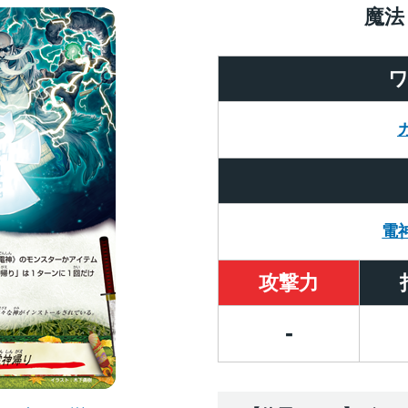
魔法
電
攻撃力
-