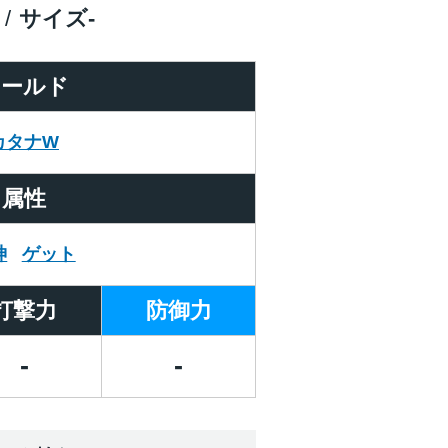
サイズ
-
ワールド
カタナW
属性
神
ゲット
打撃力
防御力
-
-