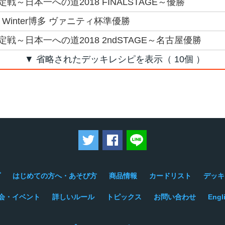
～日本一への道2018 FINALSTAGE～優勝
8 Winter博多 ヴァニティ杯準優勝
戦～日本一への道2018 2ndSTAGE～名古屋優勝
▼ 省略されたデッキレシピを表示（ 10個 ）
ツイートする
Facebookでシェアする
LINEで送る
プ
はじめての方へ・あそび方
商品情報
カードリスト
デッキ
会・イベント
詳しいルール
トピックス
お問い合わせ
Engl