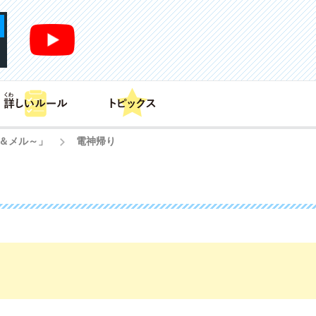
あそび方
商品情報
カードリスト
デッキレシピ
コ＆メル～」
電神帰り
>