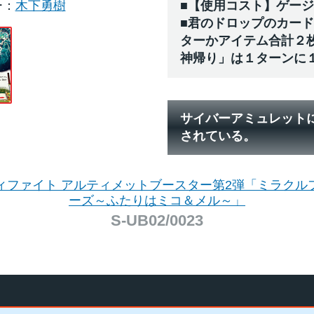
ー
木下勇樹
■【使用コスト】ゲー
■君のドロップのカー
ターかアイテム合計２
神帰り」は１ターンに
サイバーアミュレット
されている。
ィファイト アルティメットブースター第2弾「ミラクル
ーズ～ふたりはミコ＆メル～」
S-UB02/0023