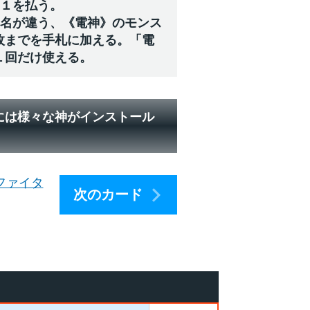
ジ１を払う。
ド名が違う、《電神》のモンス
枚までを手札に加える。「電
１回だけ使える。
には様々な神がインストール
ファイタ
次のカード