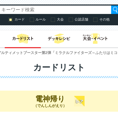
カード
ルール
大会
公認店舗
その他
はじめての方へ・
アルティメットブースター第2弾「ミラクルファイターズ～ふたりはミ
カードリスト
電神帰り
（でんしんがえり）