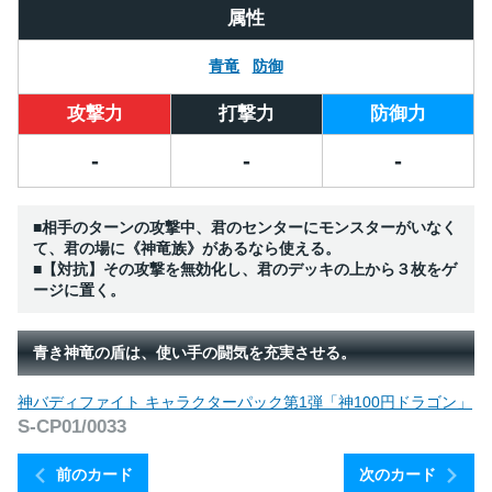
属性
青竜
防御
攻撃力
打撃力
防御力
-
-
-
■相手のターンの攻撃中、君のセンターにモンスターがいなく
て、君の場に《神竜族》があるなら使える。
■【対抗】その攻撃を無効化し、君のデッキの上から３枚をゲ
ージに置く。
青き神竜の盾は、使い手の闘気を充実させる。
神バディファイト キャラクターパック第1弾「神100円ドラゴン」
S-CP01/0033
前のカード
次のカード