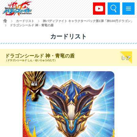
検索
メニュー
HOME
カードリスト
神バディファイト キャラクターパック第1弾「神100円ドラゴン」
>
>
ドラゴンシールド 神・青竜の盾
>
カードリスト
ドラゴンシールド 神・青竜の盾
（ドラゴンシールド しん・せいりゅうのたて）