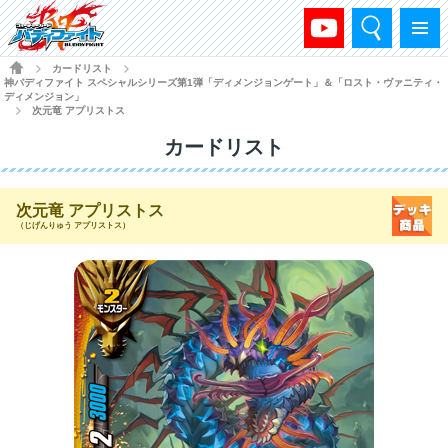
検索
メニュー
HOME
カードリスト
>
>
神バディファイト スペシャルシリーズ第1弾「ディメンジョンゲート」＆「ロスト・ヴァニティ・
ディメンジョン」
次元竜 アプリストス
>
カードリスト
次元竜 アプリストス
（じげんりゅう アプリストス）