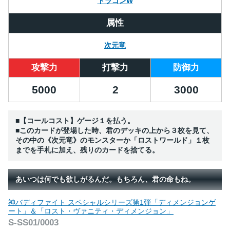
ドラゴンW
属性
次元竜
攻撃力
打撃力
防御力
5000
2
3000
■【コールコスト】ゲージ１を払う。
■このカードが登場した時、君のデッキの上から３枚を見て、
その中の《次元竜》のモンスターか「ロストワールド」１枚
までを手札に加え、残りのカードを捨てる。
あいつは何でも欲しがるんだ。もちろん、君の命もね。
神バディファイト スペシャルシリーズ第1弾「ディメンジョンゲ
ート」＆「ロスト・ヴァニティ・ディメンジョン」
S-SS01/0003