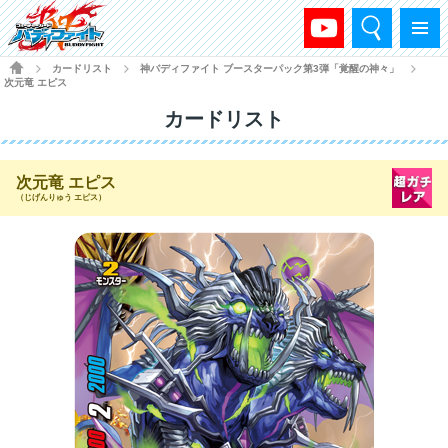
検索
メニュー
HOME
カードリスト
神バディファイト ブースターパック第3弾「覚醒の神々」
>
>
>
次元竜 エピス
カードリスト
次元竜 エピス
（じげんりゅう エピス）