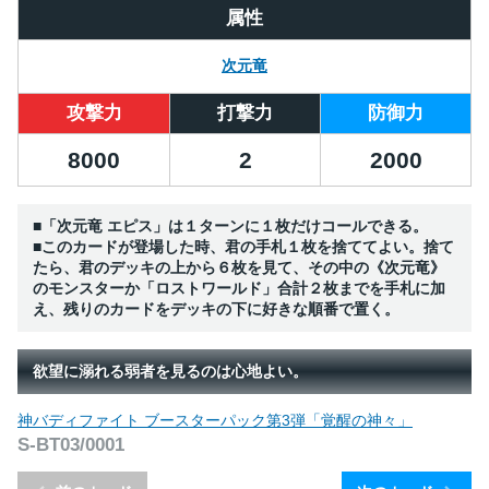
属性
次元竜
攻撃力
打撃力
防御力
8000
2
2000
■「次元竜 エピス」は１ターンに１枚だけコールできる。
■このカードが登場した時、君の手札１枚を捨ててよい。捨て
たら、君のデッキの上から６枚を見て、その中の《次元竜》
のモンスターか「ロストワールド」合計２枚までを手札に加
え、残りのカードをデッキの下に好きな順番で置く。
欲望に溺れる弱者を見るのは心地よい。
神バディファイト ブースターパック第3弾「覚醒の神々」
S-BT03/0001