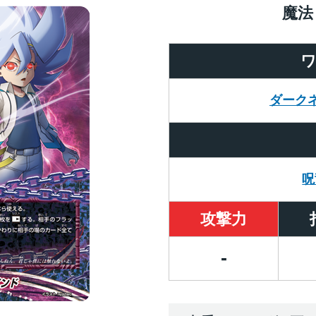
魔法
ダーク
呪
攻撃力
-