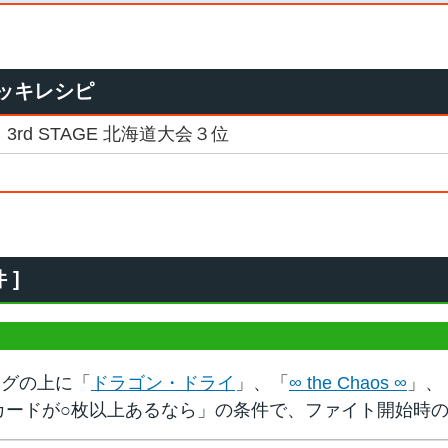
ッキレシピ
3rd STAGE 北海道大会３位
 ]
ッグの上に「
ドラゴン・ドライ
」、「
∞ the Chaos ∞
」、
カードが○枚以上あるなら」の条件で、ファイト開始時