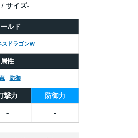
サイズ
-
ワールド
ネスドラゴンW
属性
竜
防御
打撃力
防御力
-
-