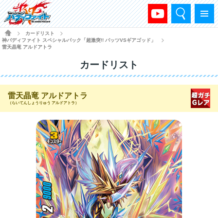
検索
メニュー
HOME
カードリスト
>
>
神バディファイト スペシャルパック「超激突!! バッツVSギアゴッド」
>
雷天晶竜 アルドアトラ
カードリスト
雷天晶竜 アルドアトラ
（らいてんしょうりゅう アルドアトラ）