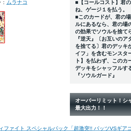
ー
ムラナコ
■【コールコスト】君
ね、ゲージ１を払う。
■このカードが、君の
ルにあるなら、君の場
の効果でソウルを捨て
『逆天』〔お互いのア
を捨てる〕君のデッキ
イフ」を含むモンスタ
ト】を払わず、このカ
デッキをシャッフルす
『ソウルガード』
オーバーリミット！シ
最大出力！！
ィファイト スペシャルパック「超激突!! バッツVSギア