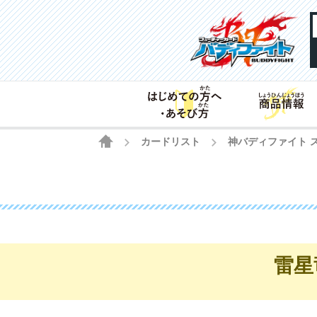
HOME
カードリスト
神バディファイト 
>
>
雷星