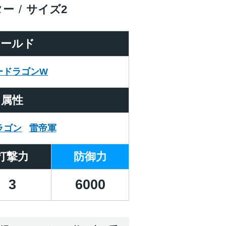
ター
サイズ
2
ワールド
ードラゴンW
属性
ラゴン
雷帝軍
打撃力
防御力
3
6000