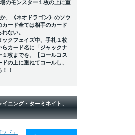
の場のモンスター１枚の上に重
場か、《ネオドラゴン》のソウ
のカード全ては相手のカード
られない。
タックフェイズ中、手札１枚
からカード名に「ジャックナ
ー１枚までを、【コールコス
ードの上に重ねてコールし、
る！！
ャイニング・ターミネイト、
ゴッド」