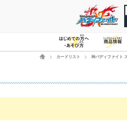
HOME
カードリスト
神バディファイト 
>
>