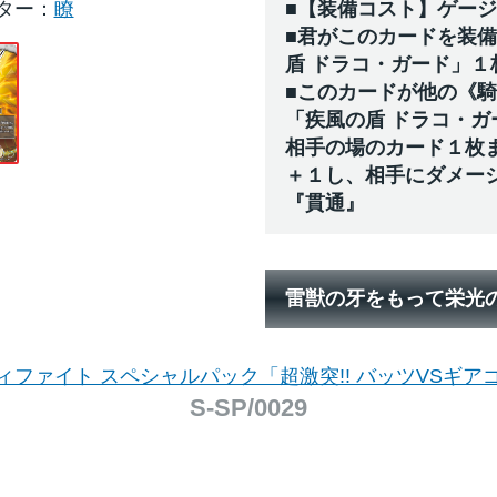
ター
瞭
■【装備コスト】ゲー
■君がこのカードを装
盾 ドラコ・ガード」１
■このカードが他の《
「疾風の盾 ドラコ・
相手の場のカード１枚
＋１し、相手にダメー
『貫通』
雷獣の牙をもって栄光
ィファイト スペシャルパック「超激突!! バッツVSギア
S-SP/0029