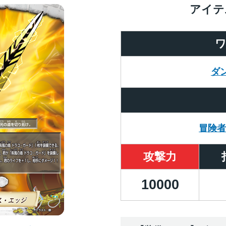
アイテ
ダ
冒険
攻撃力
10000