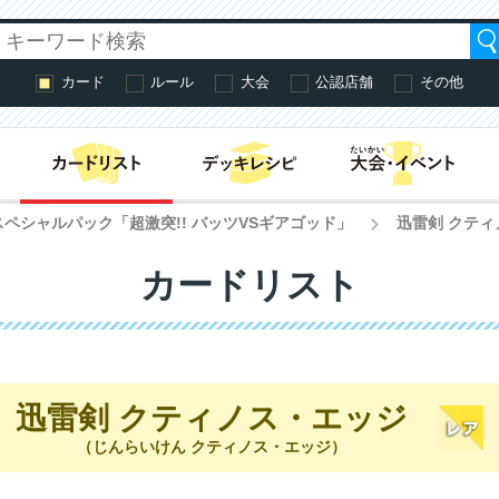
カード
ルール
大会
公認店舗
その他
はじめての方へ・
スペシャルパック「超激突!! バッツVSギアゴッド」
迅雷剣 クテ
>
カードリスト
迅雷剣 クティノス・エッジ
（じんらいけん クティノス・エッジ）