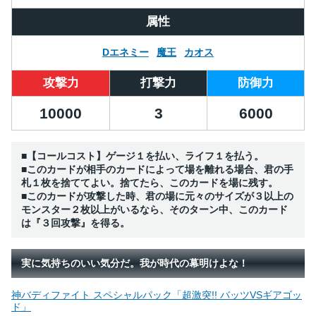
属性
Dエネミー
魔王
カオス
攻撃力
打撃力
防御力
10000
3
6000
■【コールコスト】ゲージ１を払い、ライフ１を払う。
■このカードが相手のカードによって場を離れる場合、君の手
札１枚を捨ててよい。捨てたら、このカードを場に残す。
■このカードが攻撃した時、君の場に元々のサイズが３以上の
モンスター２枚以上がいるなら、そのターン中、このカード
は『３回攻撃』を得る。
実に気持ちのいい気分だ。我が時代の幕明けよな！
神バディファイト スペシャルパック「超激突!! バッツVSギアゴッ
ド」