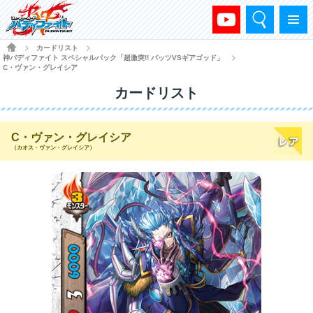
検索
メニュー
HOME
カードリスト
>
>
神バディファイト スペシャルパック「超激突!! バッツVSギアゴッド」
>
C・ヴァン・グレイシア
カードリスト
C・ヴァン・グレイシア
（カオス・ヴァン・グレイシア）