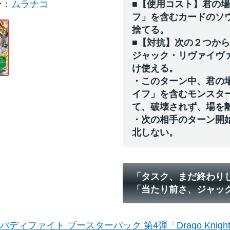
ー
ムラナコ
■【使用コスト】君の
フ」を含むカードのソ
捨てる。
■【対抗】次の２つか
ジャック・リヴァイヴ
け使える。
・このターン中、君の
イフ」を含むモンスタ
て、破壊されず、場を
・次の相手のターン開
北しない。
「タスク、まだ終わり
「当たり前さ、ジャッ
バディファイト ブースターパック 第4弾「Drago Knigh