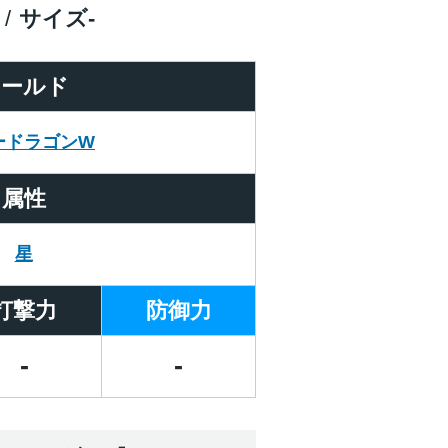
サイズ
-
ワールド
ードラゴンW
属性
星
打撃力
防御力
-
-