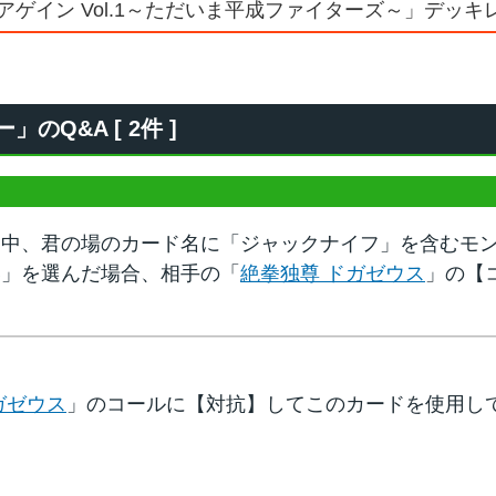
アゲイン Vol.1～ただいま平成ファイターズ～」デッ
Q&A [ 2件 ]
ン中、君の場のカード名に「ジャックナイフ」を含むモ
い」を選んだ場合、相手の「
絶拳独尊 ドガゼウス
」の【
？
ガゼウス
」のコールに【対抗】してこのカードを使用し