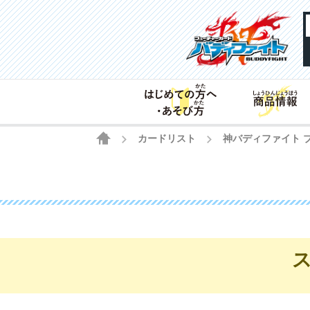
HOME
カードリスト
神バディファイト ブー
>
>