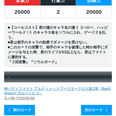
攻撃力
打撃力
防御力
25000
2
20000
■【コールコスト】君の場のキャラ名の違う《ハロー、ハッピ
ーワールド！》のキャラ５枚をソウルに入れ、ゲージ２を払
う。
■君は相手のキャラの効果でダメージを受けない。
■このカードの攻撃で、相手のキャラを破壊した時か相手にダ
メージを与えた時、君のライフが22以上なら、君はファイト
に勝利する。
『２回攻撃』『ソウルガード』
-
神バディファイト アルティメットブースタークロス第2弾「BanG
Dream! ガルパ☆ピコ」
S-UB-C02/0036
前のカード
次のカード