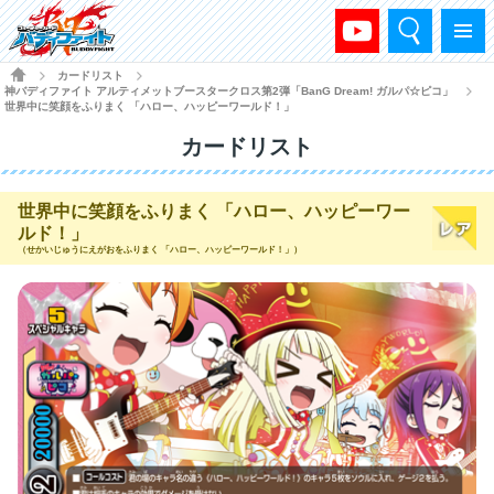
検索
メニュー
HOME
カードリスト
>
>
神バディファイト アルティメットブースタークロス第2弾「BanG Dream! ガルパ☆ピコ」
>
世界中に笑顔をふりまく 「ハロー、ハッピーワールド！」
カードリスト
世界中に笑顔をふりまく 「ハロー、ハッピーワー
ルド！」
（せかいじゅうにえがおをふりまく 「ハロー、ハッピーワールド！」）