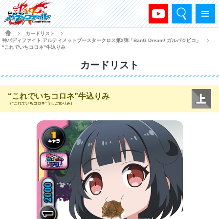
検索
メニュー
HOME
カードリスト
>
>
神バディファイト アルティメットブースタークロス第2弾「BanG Dream! ガルパ☆ピコ」
>
“これでいちコロネ”牛込りみ
カードリスト
“これでいちコロネ”牛込りみ
（“これでいちコロネ”うしごめりみ）