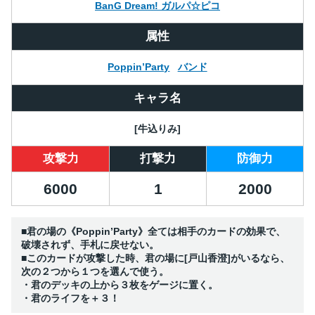
BanG Dream! ガルパ☆ピコ
属性
Poppin’Party
バンド
キャラ名
[牛込りみ]
攻撃力
打撃力
防御力
6000
1
2000
■君の場の《Poppin’Party》全ては相手のカードの効果で、
破壊されず、手札に戻せない。
■このカードが攻撃した時、君の場に[戸山香澄]がいるなら、
次の２つから１つを選んで使う。
・君のデッキの上から３枚をゲージに置く。
・君のライフを＋３！