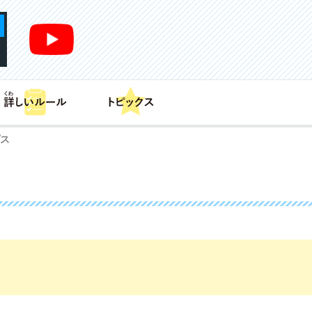
あそび方
商品情報
カードリスト
デッキレシピ
プス