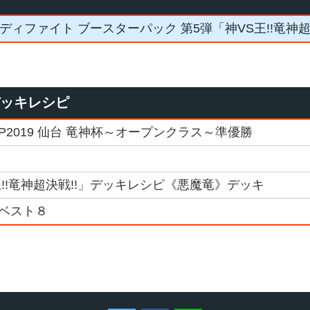
ディファイト ブースターパック 第5弾「神VS王!!竜神超
デッキレシピ
GP2019 仙台 竜神杯～オープンクラス～準優勝
!!竜神超決戦!!」デッキレシピ《悪魔竜》デッキ
ix ベスト８