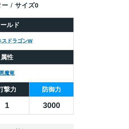
ター
サイズ
0
ワールド
ネスドラゴンW
属性
悪魔竜
打撃力
防御力
1
3000