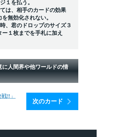
ージ１を払う。
全ては、相手のカードの効果
力を無効化されない。
た時、君のドロップのサイズ３
ター１枚までを手札に加え
竜に人間界や他ワールドの情
。
戦!!」
次のカード