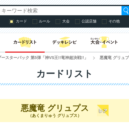
カード
ルール
大会
公認店舗
その他
はじめての方へ・
ースターパック 第5弾「神VS王!!竜神超決戦!!」
悪魔竜 グリュ
>
カードリスト
悪魔竜 グリュプス
（あくまりゅう グリュプス）