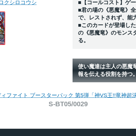
ロクシロコウシ
■【コールコスト】ゲ
■君の場の《悪魔竜》
で、レストされず、能
■このカードが登場し
の《悪魔竜》のモンス
る。
使い魔達は主人の悪魔
報を伝える役割を持つ
ィファイト ブースターパック 第5弾「神VS王!!竜神超決
S-BT05/0029