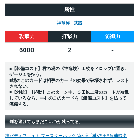
属性
神竜族
武器
攻撃力
打撃力
防御力
6000
2
-
■【装備コスト】君の場の《神竜族》１枚をドロップに置き、
ゲージ１を払う。
■場のこのカードは相手のカードの効果で破壊されず、レスト
されない。
■【対抗】【起動】このターン中、３回以上君のカードが攻撃
しているなら、手札のこのカードを【装備コスト】を払って
装備する。
剣を避けてもまだこいつが残ってる。
神バディファイト ブースターパック 第5弾「神VS王!!竜神超決