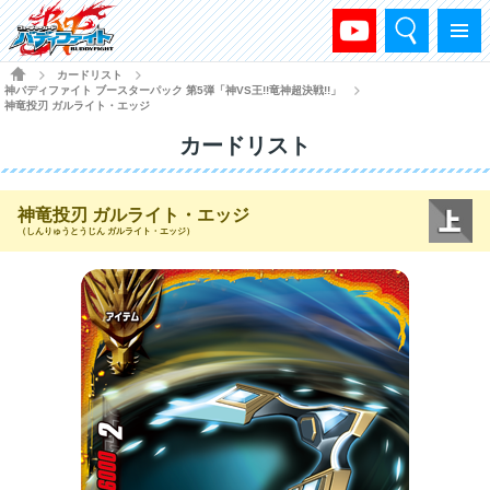
検索
メニュー
HOME
カードリスト
>
>
神バディファイト ブースターパック 第5弾「神VS王!!竜神超決戦!!」
>
神竜投刃 ガルライト・エッジ
カードリスト
神竜投刃 ガルライト・エッジ
（しんりゅうとうじん ガルライト・エッジ）