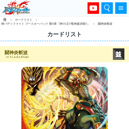
検索
メニュー
HOME
カードリスト
>
>
神バディファイト ブースターパック 第5弾「神VS王!!竜神超決戦!!」
闘神炎斬波
>
カードリスト
闘神炎斬波
（とうしんえんざんは）