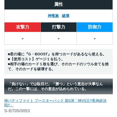
属性
神竜族
破壊
攻撃力
打撃力
防御力
-
-
-
■君の場に『G・BOOST』を持つカードがあるなら使える。
■【使用コスト】ゲージ１を払う。
■相手の場のカード１枚を選び、そのカードのソウル全てを捨
て、そのカードを破壊する。
「負けない」では駄目だ。「勝つ」という意志が大事なん
だ。この一撃には、その意志が込められている。
神バディファイト ブースターパック 第5弾「神VS王!!竜神超決
戦!!」
S-BT05/0053