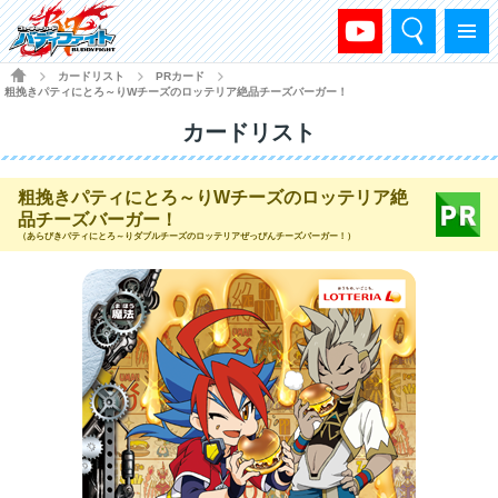
検索
メニュー
HOME
カードリスト
PRカード
>
>
>
粗挽きパティにとろ～りWチーズのロッテリア絶品チーズバーガー！
カードリスト
粗挽きパティにとろ～りWチーズのロッテリア絶
品チーズバーガー！
（あらびきパティにとろ～りダブルチーズのロッテリアぜっぴんチーズバーガー！）