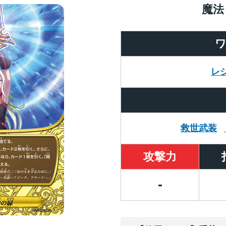
魔法
レ
救世武装
攻撃力
-