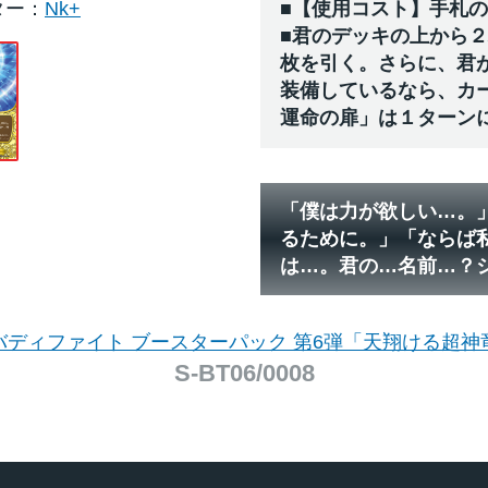
ター
Nk+
■【使用コスト】手札
■君のデッキの上から
枚を引く。さらに、君
装備しているなら、カ
運命の扉」は１ターン
「僕は力が欲しい…。
るために。」「ならば
は…。君の…名前…？
バディファイト ブースターパック 第6弾「天翔ける超神
S-BT06/0008