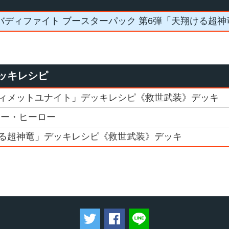
バディファイト ブースターパック 第6弾「天翔ける超神
ッキレシピ
ィメットユナイト」デッキレシピ《救世武装》デッキ
ァー・ヒーロー
る超神竜」デッキレシピ《救世武装》デッキ
ツイートする
Facebookでシェアする
LINEで送る