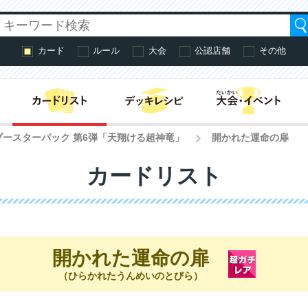
カード
ルール
大会
公認店舗
その他
はじめての方へ・
ブースターパック 第6弾「天翔ける超神竜」
開かれた運命の扉
>
カードリスト
開かれた運命の扉
（ひらかれたうんめいのとびら）