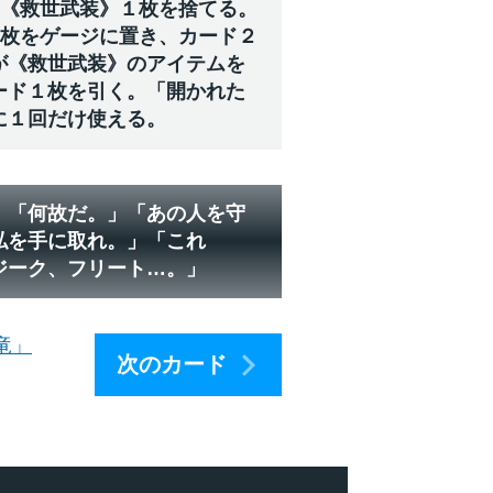
の《救世武装》１枚を捨てる。
２枚をゲージに置き、カード２
が《救世武装》のアイテムを
ード１枚を引く。「開かれた
に１回だけ使える。
」「何故だ。」「あの人を守
私を手に取れ。」「これ
ジーク、フリート…。」
竜」
次のカード