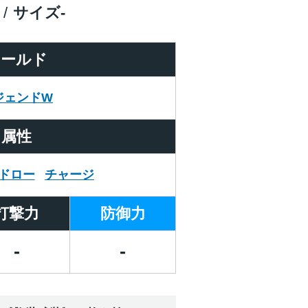
サイズ
-
ワールド
ジェンドW
属性
ドロー
チャージ
打撃力
防御力
-
-