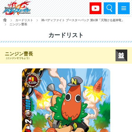
検索
メニュー
HOME
カードリスト
神バディファイト ブースターパック 第6弾「天翔ける超神竜」
>
>
ニンジン曹長
>
カードリスト
ニンジン曹長
（ニンジンそうちょう）