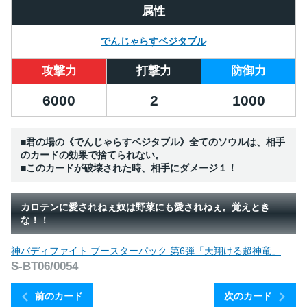
属性
でんじゃらすベジタブル
攻撃力
打撃力
防御力
6000
2
1000
■君の場の《でんじゃらすベジタブル》全てのソウルは、相手
のカードの効果で捨てられない。
■このカードが破壊された時、相手にダメージ１！
カロテンに愛されねぇ奴は野菜にも愛されねぇ。覚えとき
な！！
神バディファイト ブースターパック 第6弾「天翔ける超神竜」
S-BT06/0054
前のカード
次のカード