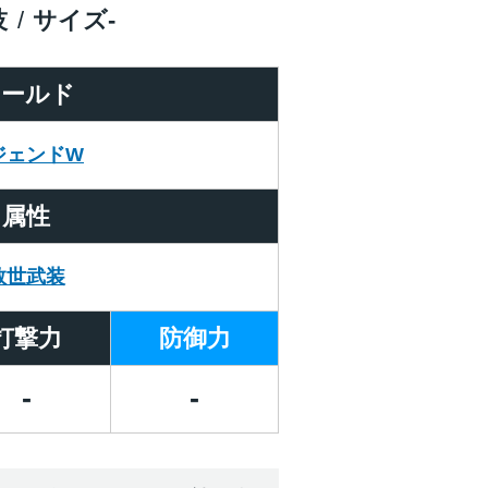
技
サイズ
-
ワールド
ジェンドW
属性
救世武装
打撃力
防御力
-
-