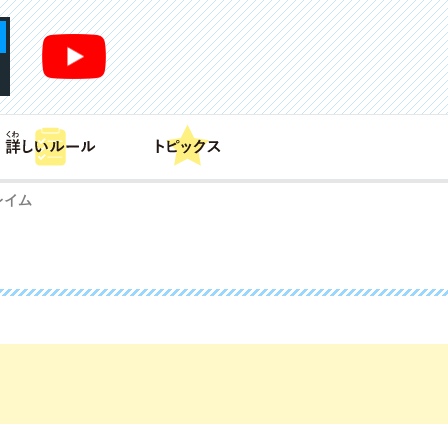
あそび方
商品情報
カードリスト
デッキレシピ
レイム