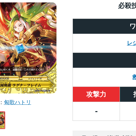
必殺
レ
攻撃力
匈歌ハトリ
-