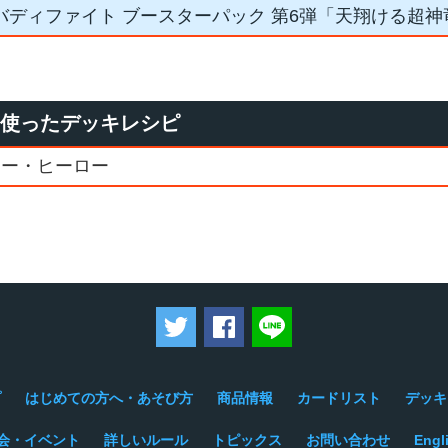
バディファイト ブースターパック 第6弾「天翔ける超神
を使ったデッキレシピ
ァー・ヒーロー
ツイートする
Facebookでシェアする
LINEで送る
プ
はじめての方へ・あそび方
商品情報
カードリスト
デッキ
会・イベント
詳しいルール
トピックス
お問い合わせ
Engl