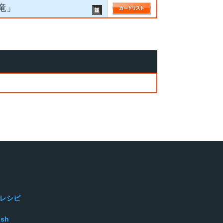
竜」
レシピ
ish