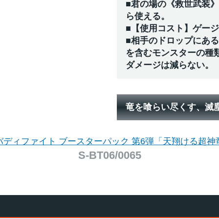
■君の場の《救世武装
ら使える。
■【使用コスト】ゲー
■相手のドロップにあ
を含むモンスターの種
ダメージは減らない。
竜を喰らい尽くす、滅
バディファイト ブースターパック 第6弾「天翔ける超神
S-BT06/0065