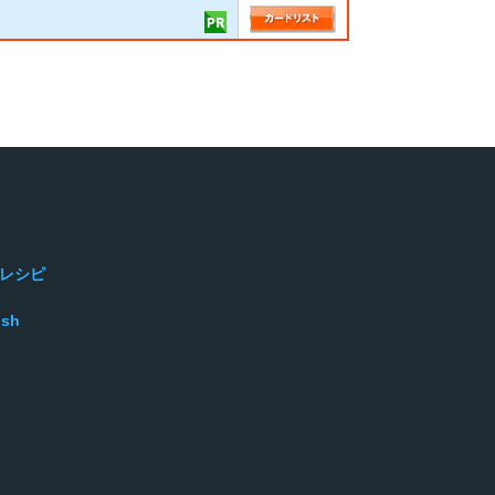
レシピ
ish