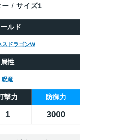
ター
サイズ
1
ワールド
ネスドラゴンW
属性
呪竜
打撃力
防御力
1
3000