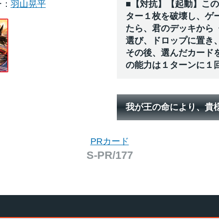
ー
羽山晃平
■【対抗】【起動】こ
ター１枚を破壊し、ゲ
たら、君のデッキから
選び、ドロップに置き
その後、選んだカード
の能力は１ターンに１
我が王の命により、貴
PRカード
S-PR/177