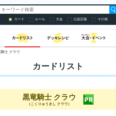
カード
ルール
大会
公認店舗
その他
はじめての方へ・
竜騎士 クラウ
カードリスト
黒竜騎士 クラウ
（こくりゅうきし クラウ）