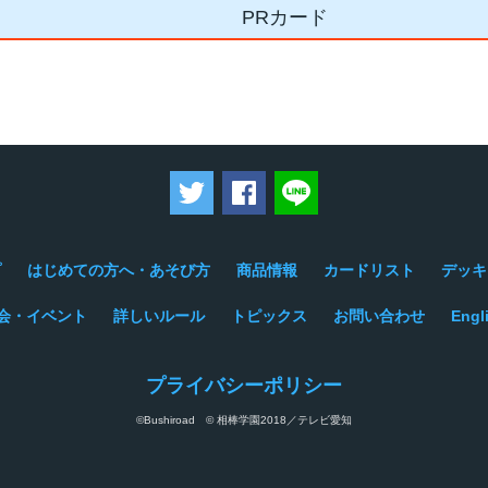
PRカード
ツイートする
Facebookでシェアする
LINEで送る
プ
はじめての方へ・あそび方
商品情報
カードリスト
デッキ
会・イベント
詳しいルール
トピックス
お問い合わせ
Engl
プライバシーポリシー
©Bushiroad © 相棒学園2018／テレビ愛知