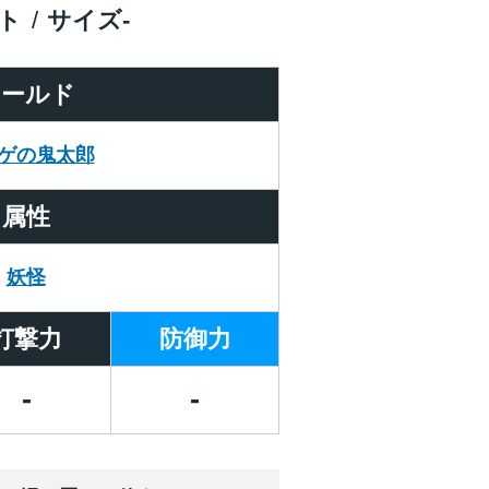
ト
サイズ
-
ワールド
ゲの鬼太郎
属性
妖怪
打撃力
防御力
-
-