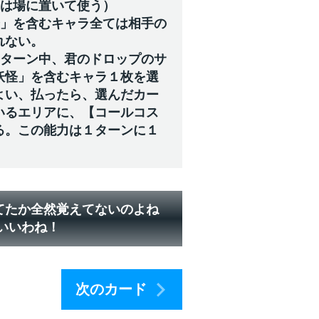
ドは場に置いて使う）
怪」を含むキャラ全ては相手の
れない。
のターン中、君のドロップのサ
妖怪」を含むキャラ１枚を選
よい、払ったら、選んだカー
いるエリアに、【コールコス
る。この能力は１ターンに１
てたか全然覚えてないのよね
いいわね！
次のカード