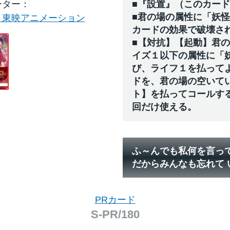
ーター
■『設置』（このカー
■君の場の属性に「妖
・東映アニメーション
カードの効果で破壊さ
■【対抗】【起動】君
イズ１以下の属性に「
び、ライフ１を払って
ドを、君の場の空いて
ト】を払ってコールす
回だけ使える。
ふ～んでも私何を言っ
だからみんなも忘れて 
PRカード
S-PR/180