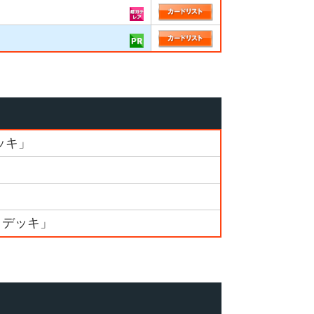
」
ッキ」
》デッキ」