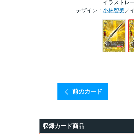
イラストレ
デザイン：
小林智美
／
前のカード
収録カード商品