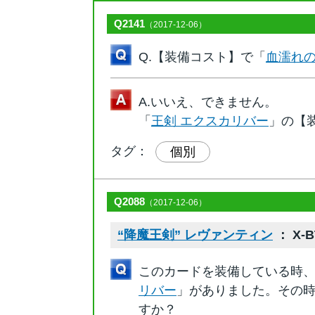
Q2141
（2017-12-06）
Q.【装備コスト】で「
血濡れ
A.いいえ、できません。
「
王剣 エクスカリバー
」の【
タグ：
個別
Q2088
（2017-12-06）
“降魔王剣” レヴァンティン
： X-BT
このカードを装備している時
リバー
」がありました。その
すか？