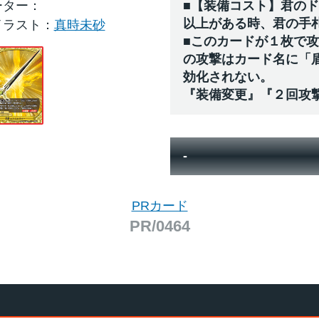
ーター
■【装備コスト】君のド
以上がある時、君の手
イラスト：
真時未砂
■このカードが１枚で
の攻撃はカード名に「
効化されない。
『装備変更』『２回攻
-
PRカード
PR/0464