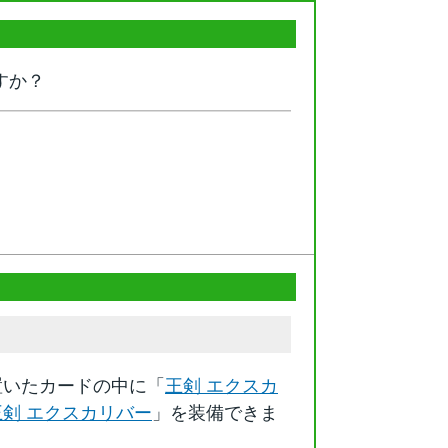
すか？
置いたカードの中に「
王剣 エクスカ
王剣 エクスカリバー
」を装備できま