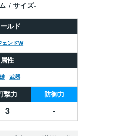
ム
サイズ
-
ワールド
ジェンドW
属性
雄
武器
打撃力
防御力
3
-