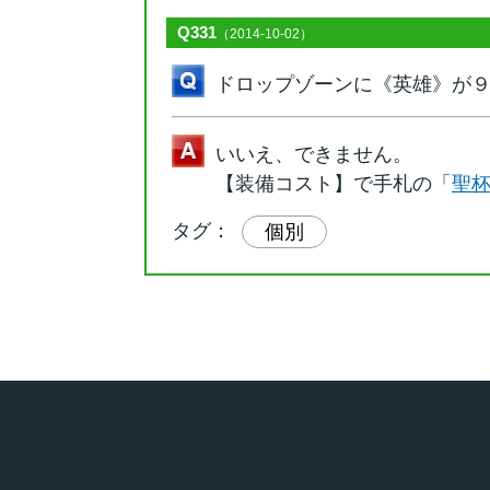
Q331
（2014-10-02）
ドロップゾーンに《英雄》が
いいえ、できません。
【装備コスト】で手札の「
聖
タグ：
個別