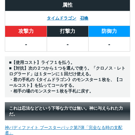
属性
タイムドラゴン
召喚
攻撃力
打撃力
防御力
-
-
-
■【使用コスト】ライフ１を払う。
■【対抗】次の２つから１つを選んで使う。「クロノス・レト
ログラード」は１ターンに１回だけ使える。
・君の手札の《タイムドラゴン》のモンスター１枚を、【コ
ールコスト】を払ってコールする。
・相手の場のモンスター１枚を手札に戻す。
これは忍法などという下等な力では無い。神に与えられた力
だ。
神バディファイト ブースターパック第7弾「完全なる時の支配
者」