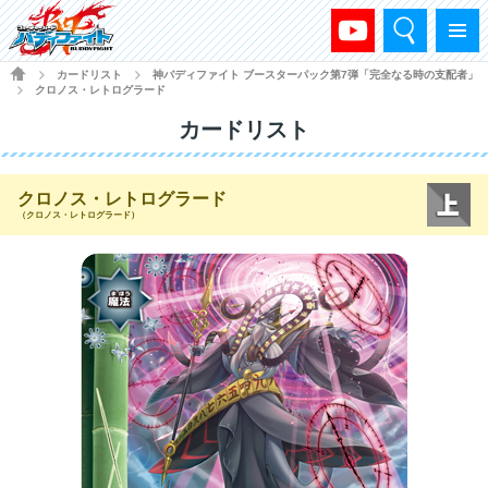
検索
メニュー
HOME
カードリスト
神バディファイト ブースターパック第7弾「完全なる時の支配者」
>
>
クロノス・レトログラード
>
カードリスト
クロノス・レトログラード
（クロノス・レトログラード）