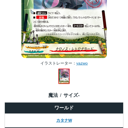
イラストレーター
yazwo
魔法
サイズ
-
ワールド
カタナW