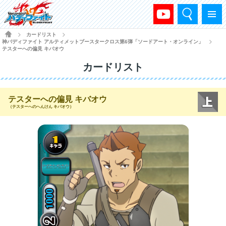
検索
メニュー
HOME
カードリスト
>
>
神バディファイト アルティメットブースタークロス第6弾「ソードアート・オンライン」
>
テスターへの偏見 キバオウ
カードリスト
テスターへの偏見 キバオウ
（テスターへのへんけん キバオウ）