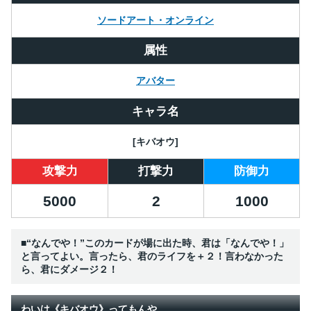
ソードアート・オンライン
属性
アバター
キャラ名
[キバオウ]
攻撃力
打撃力
防御力
5000
2
1000
■“なんでや！”このカードが場に出た時、君は「なんでや！」
と言ってよい。言ったら、君のライフを＋２！言わなかった
ら、君にダメージ２！
わいは《キバオウ》ってもんや。