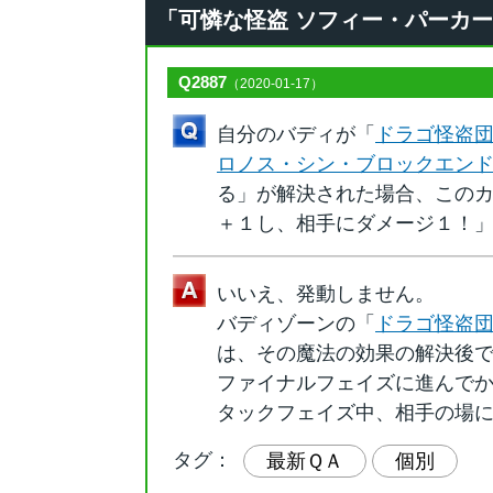
「可憐な怪盗 ソフィー・パーカー」の
Q2887
（2020-01-17）
自分のバディが「
ドラゴ怪盗団
ロノス・シン・ブロックエン
る」が解決された場合、この
＋１し、相手にダメージ１！
いいえ、発動しません。
バディゾーンの「
ドラゴ怪盗団
は、その魔法の効果の解決後
ファイナルフェイズに進んで
タックフェイズ中、相手の場
タグ：
最新ＱＡ
個別