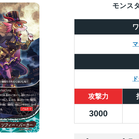
モンス
マ
ド
攻撃力
3000