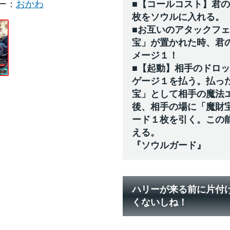
ー
おかわ
■【コールコスト】君
枚をソウルに入れる。
■お互いのアタックフ
宝」が置かれた時、君
メージ１！
■【起動】相手のドロ
ゲージ１を払う。払っ
宝」として相手の魔法
後、相手の場に「魔財
ード１枚を引く。この
える。
『ソウルガード』
ハリーが来る前に片付
くないしね！