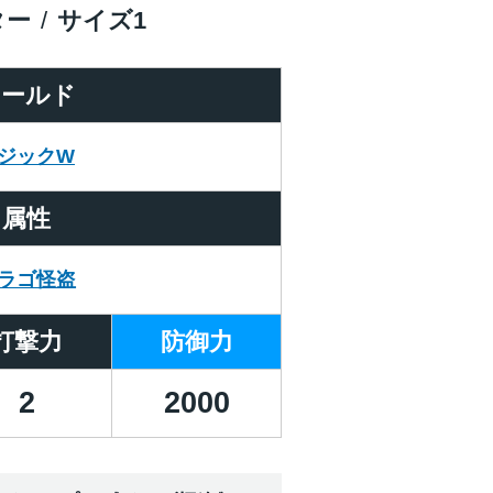
ター
サイズ
1
ワールド
ジックW
属性
ラゴ怪盗
打撃力
防御力
2
2000