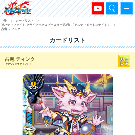
検索
メニュー
HOME
カードリスト
>
>
神バディファイト クライマックスブースター第3弾 「アルティメットユナイト」
>
占竜 ティンク
カードリスト
占竜 ティンク
（せんりゅう ティンク）