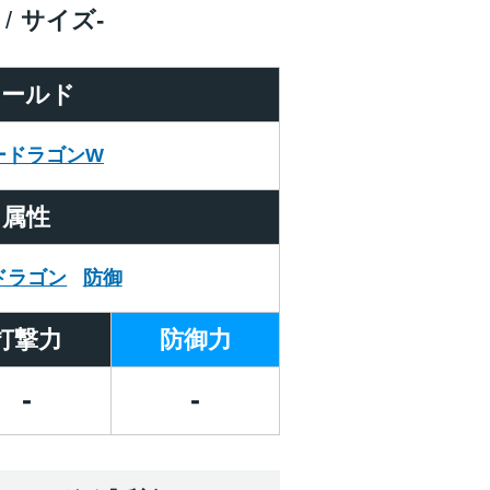
サイズ
-
ワールド
ードラゴンW
属性
ドラゴン
防御
打撃力
防御力
-
-