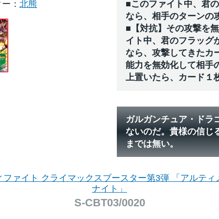
ター
北熊
■このファイト中、君
なら、相手のターンの
■【対抗】その攻撃を
イト中、君のフラッグ
なら、攻撃してきたカ
能力を無効化して相手
上置いたら、カード１
ガルガンチュア・ドラ
ないのだ。貴様の信じ
までは無い。
ィファイト クライマックスブースター第3弾 「アルティ
ナイト」
S-CBT03/0020