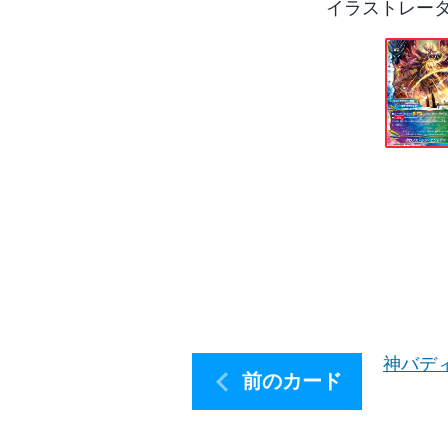
イラストレー
神バデ
前のカード