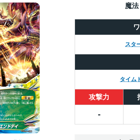
魔法
スタ
タイム
攻撃力
-