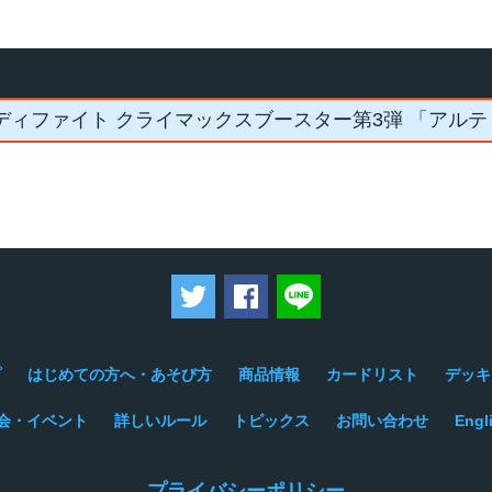
ディファイト クライマックスブースター第3弾 「アル
ツイートする
Facebookでシェアする
LINEで送る
プ
はじめての方へ・あそび方
商品情報
カードリスト
デッキ
会・イベント
詳しいルール
トピックス
お問い合わせ
Engl
プライバシーポリシー