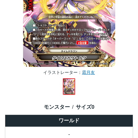
イラストレーター
霜月友
モンスター
サイズ
0
ワールド
-