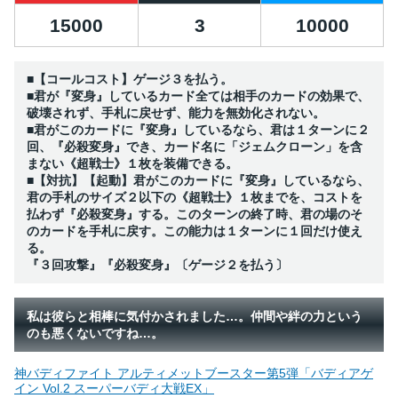
15000
3
10000
■【コールコスト】ゲージ３を払う。
■君が『変身』しているカード全ては相手のカードの効果で、
破壊されず、手札に戻せず、能力を無効化されない。
■君がこのカードに『変身』しているなら、君は１ターンに２
回、『必殺変身』でき、カード名に「ジェムクローン」を含
まない《超戦士》１枚を装備できる。
■【対抗】【起動】君がこのカードに『変身』しているなら、
君の手札のサイズ２以下の《超戦士》１枚までを、コストを
払わず『必殺変身』する。このターンの終了時、君の場のそ
のカードを手札に戻す。この能力は１ターンに１回だけ使え
る。
『３回攻撃』『必殺変身』〔ゲージ２を払う〕
私は彼らと相棒に気付かされました…。仲間や絆の力という
のも悪くないですね…。
神バディファイト アルティメットブースター第5弾「バディアゲ
イン Vol.2 スーパーバディ大戦EX」