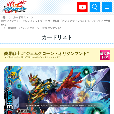
検索
メニュー
HOME
カードリスト
>
>
神バディファイト アルティメットブースター第5弾「バディアゲイン Vol.2 スーパーバディ大戦
EX」
鏡界戦士 J“ジェムクローン・オリジンマント”
>
カードリスト
鏡界戦士 J“ジェムクローン・オリジンマント”
（ミラーヒーロー ジェイ“ジェムクローン・オリジンマント”）