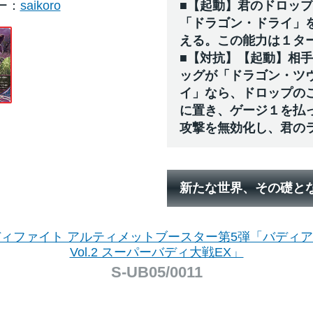
ー
saikoro
■【起動】君のドロッ
「ドラゴン・ドライ」
える。この能力は１タ
■【対抗】【起動】相
ッグが「ドラゴン・ツ
イ」なら、ドロップの
に置き、ゲージ１を払
攻撃を無効化し、君の
新たな世界、その礎と
ィファイト アルティメットブースター第5弾「バディ
Vol.2 スーパーバディ大戦EX」
S-UB05/0011