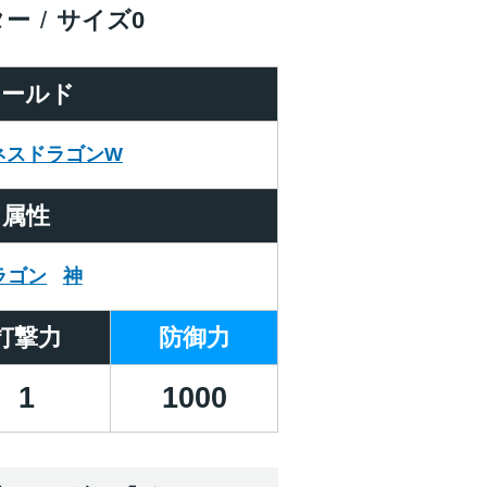
ター
サイズ
0
ワールド
ネスドラゴンW
属性
ラゴン
神
打撃力
防御力
1
1000