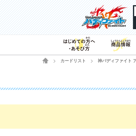
HOME
カードリスト
神バディファイト ア
>
>