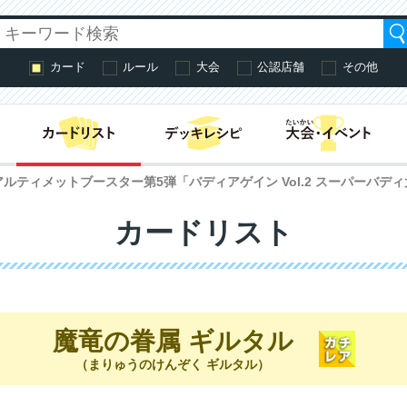
カード
ルール
大会
公認店舗
その他
はじめての方へ・
ルティメットブースター第5弾「バディアゲイン Vol.2 スーパーバディ
カードリスト
魔竜の眷属 ギルタル
（まりゅうのけんぞく ギルタル）