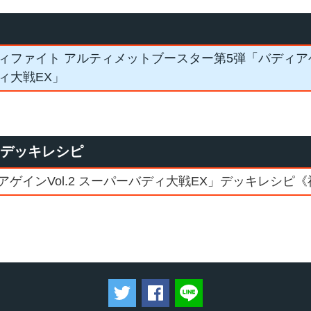
ィファイト アルティメットブースター第5弾「バディアゲイン
ィ大戦EX」
たデッキレシピ
ゲインVol.2 スーパーバディ大戦EX」デッキレシピ
ツイートする
Facebookでシェアする
LINEで送る