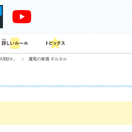
あそび方
商品情報
カードリスト
デッキレシピ
大戦EX」
魔竜の眷属 ギルタル
>