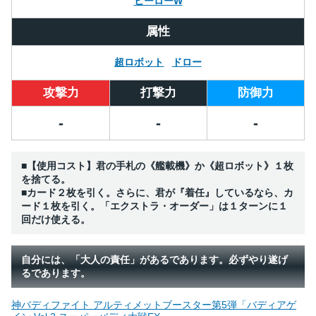
ヒーローW
属性
超ロボット
ドロー
攻撃力
打撃力
防御力
-
-
-
■【使用コスト】君の手札の《艦載機》か《超ロボット》１枚
を捨てる。
■カード２枚を引く。さらに、君が『着任』しているなら、カ
ード１枚を引く。「エクストラ・オーダー」は１ターンに１
回だけ使える。
自分には、「大人の責任」があるであります。必ずやり遂げ
るであります。
神バディファイト アルティメットブースター第5弾「バディアゲ