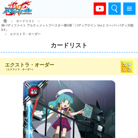
検索
メニュー
HOME
カードリスト
>
>
神バディファイト アルティメットブースター第5弾「バディアゲイン Vol.2 スーパーバディ大戦
EX」
エクストラ・オーダー
>
カードリスト
エクストラ・オーダー
（エクストラ・オーダー）