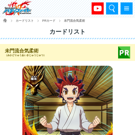
検索
メニュー
HOME
カードリスト
PRカード
未門流合気柔術
>
>
>
カードリスト
未門流合気柔術
（みかどりゅうあいきじゅうじゅつ）