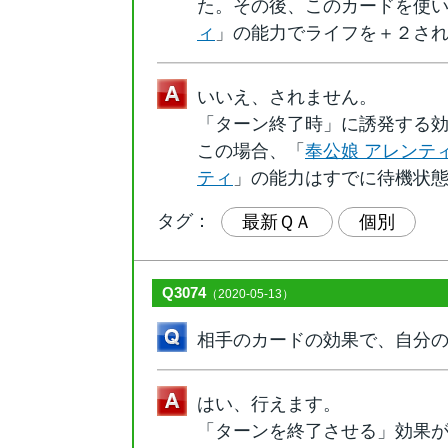
た。その後、このカードを使
ィ
」の能力でライフを＋２さ
いいえ、されません。
「ターン終了時」に誘発する
この場合、「
奉公娘 アレンテ
ティ
」の能力はすでに待機状
タグ：
最新ＱＡ
個別
Q3074
（2020-05-13）
相手のカードの効果で、自分
はい、行えます。
「ターンを終了させる」効果