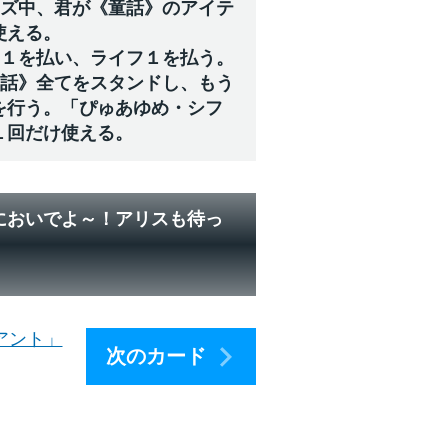
イズ中、君が《童話》のアイテ
使える。
ジ１を払い、ライフ１を払う。
童話》全てをスタンドし、もう
を行う。「ぴゅあゆめ・シフ
１回だけ使える。
においでよ～！アリスも待っ
アント」
次のカード