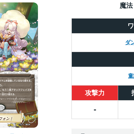
魔法
ダ
童
攻撃力
-