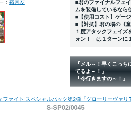
ー
霜月友
■君のファイナルフェ
ムを装備しているなら
■【使用コスト】ゲー
■【対抗】君の場の《
１度アタックフェイズ
ォン！」は１ターンに
「メル～！早くこっち
てるよ～！」
「今行きますの～！」
ィファイト スペシャルパック第2弾「グローリーヴァリ
S-SP02/0045