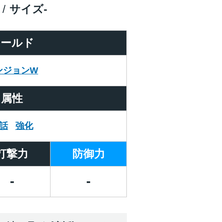
サイズ
-
ワールド
ンジョンW
属性
話
強化
打撃力
防御力
-
-