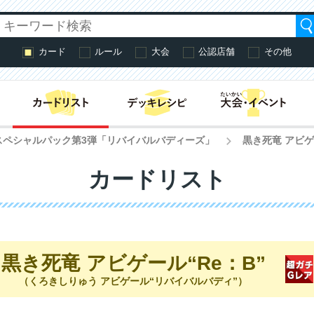
カード
ルール
大会
公認店舗
その他
はじめての方へ・
スペシャルパック第3弾「リバイバルバディーズ」
黒き死竜 アビゲ
>
カードリスト
黒き死竜 アビゲール“Re：B”
（くろきしりゅう アビゲール“リバイバルバディ”）