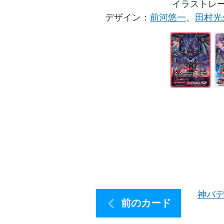
イラストレ
デザイン：
前河悠一
、
田村光
神バデ
前のカード