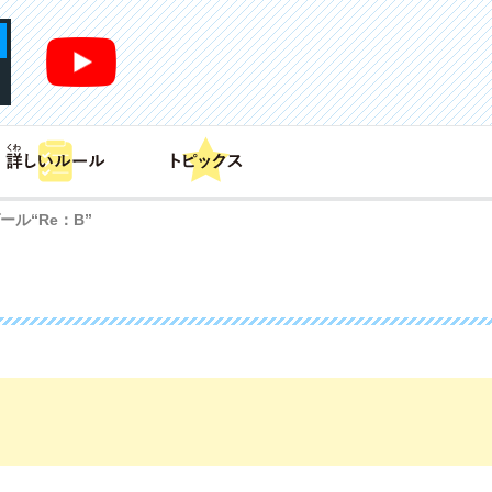
あそび方
商品情報
カードリスト
デッキレシピ
ール“Re：B”