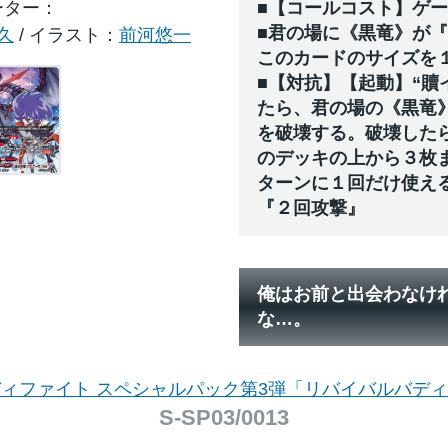
ーター
■【コールコスト】ゲ
■君の場に《黒竜》が
久
/ イラスト：
前河悠一
このカードのサイズを
■【対抗】【起動】“贖
たら、君の場の《黒竜
を破壊する。破壊した
のデッキの上から３枚
ターンに１回だけ使え
『２回攻撃』
俺はお前と出会わなけ
な…。
ィファイト スペシャルパック第3弾「リバイバルバデ
S-SP03/0013