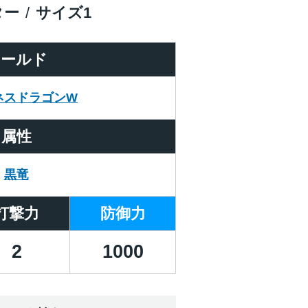
ター
サイズ
1
ワールド
ネスドラゴンW
属性
黒竜
打撃力
防御力
2
1000