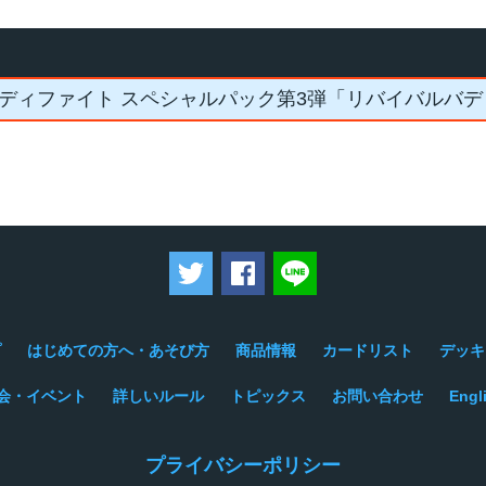
ディファイト スペシャルパック第3弾「リバイバルバデ
ツイートする
Facebookでシェアする
LINEで送る
プ
はじめての方へ・あそび方
商品情報
カードリスト
デッキ
会・イベント
詳しいルール
トピックス
お問い合わせ
Engl
プライバシーポリシー