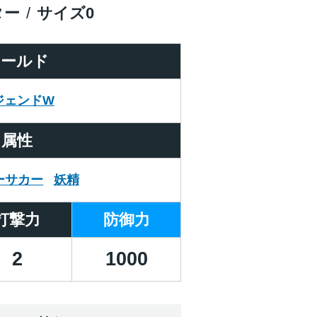
ター
サイズ
0
ワールド
ジェンドW
属性
ーサカー
妖精
打撃力
防御力
2
1000