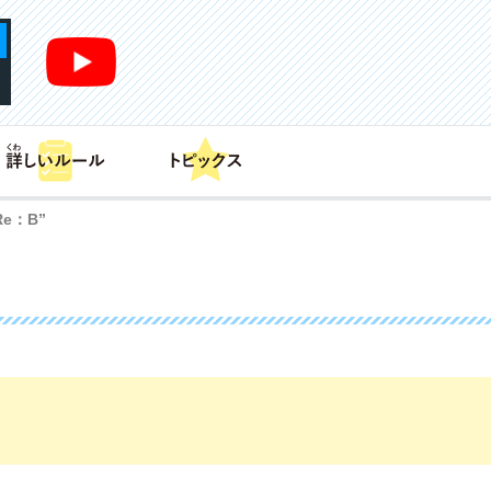
あそび方
商品情報
カードリスト
デッキレシピ
e：B”