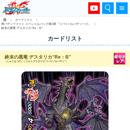
検索
メニュー
HOME
カードリスト
>
>
神バディファイト スペシャルパック第3弾「リバイバルバディーズ」
>
終末の黒竜 デスタリカ“Re：B”
カードリスト
終末の黒竜 デスタリカ“Re：B”
（しゅうまつのこくりゅう デスタリカ“リバイバルバディ”）