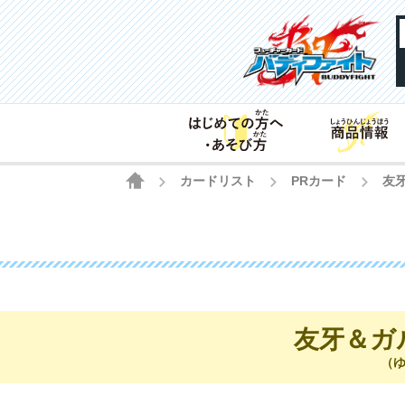
HOME
カードリスト
PRカード
友
>
>
>
友牙＆ガ
（ゆ