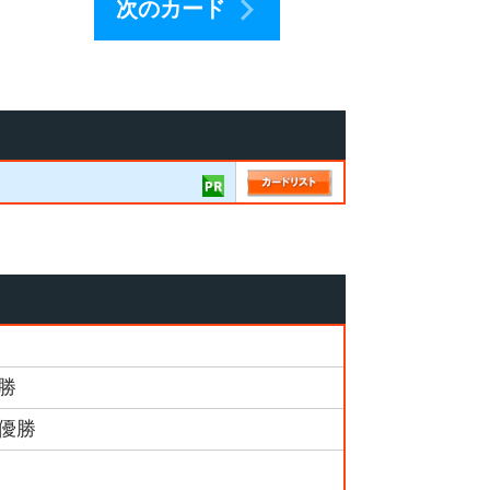
次のカード
勝
準優勝