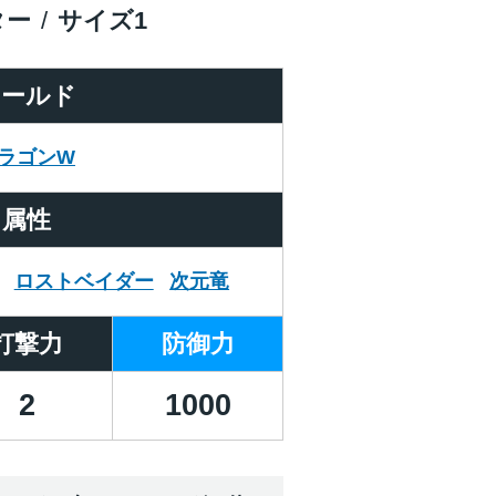
ター
サイズ
1
ワールド
ラゴンW
属性
ロストベイダー
次元竜
打撃力
防御力
2
1000