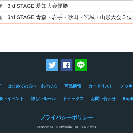
 3rd STAGE 愛知大会優勝
権 3rd STAGE 青森・岩手・秋田・宮城・山形大会３位
ツイートする
Facebookでシェアする
LINEで送る
プ
はじめての方へ・あそび方
商品情報
カードリスト
デッキ
会・イベント
詳しいルール
トピックス
お問い合わせ
Engl
プライバシーポリシー
©Bushiroad © 相棒学園2018／テレビ愛知