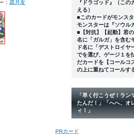
ー
霜月友
『ドラゴッド』（この
える）
■このカードがモンス
モンスターは『ソウル
■【対抗】【起動】君
名に「ガルガ」を含む
ド名に「デストロイヤ
でを選び、ゲージ１を
だカードを【コールコ
の上に重ねてコールす
「早く行こうぜ！ラン
たんだ！」「へへ、オ
ィ！」
PRカード