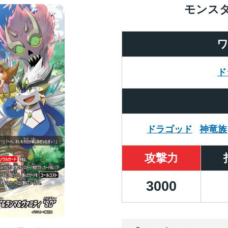
モンス
ド
ドラゴッド
神竜族
攻撃力
3000