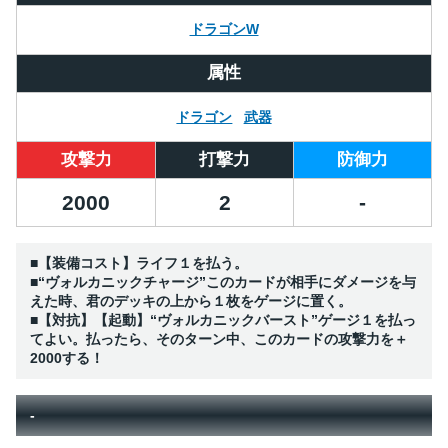
ドラゴンW
属性
ドラゴン
武器
攻撃力
打撃力
防御力
2000
2
-
■【装備コスト】ライフ１を払う。
■“ヴォルカニックチャージ”このカードが相手にダメージを与
えた時、君のデッキの上から１枚をゲージに置く。
■【対抗】【起動】“ヴォルカニックバースト”ゲージ１を払っ
てよい。払ったら、そのターン中、このカードの攻撃力を＋
2000する！
-