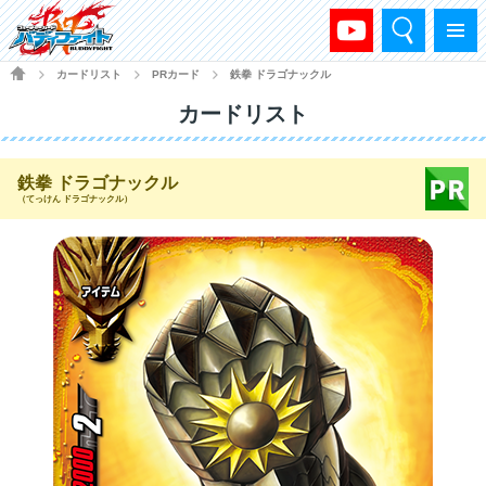
検索
メニュー
HOME
カードリスト
PRカード
鉄拳 ドラゴナックル
>
>
>
カードリスト
鉄拳 ドラゴナックル
（てっけん ドラゴナックル）