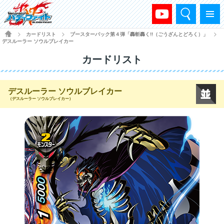
検索
メニュー
HOME
カードリスト
ブースターパック第４弾「轟斬轟く!!（ごうざんとどろく）」
>
>
>
デスルーラー ソウルブレイカー
カードリスト
デスルーラー ソウルブレイカー
（デスルーラー ソウルブレイカー）