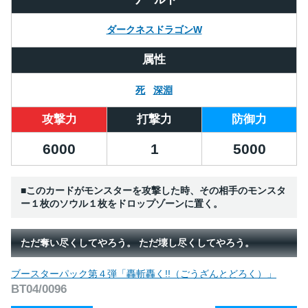
ダークネスドラゴンW
属性
死
深淵
攻撃力
打撃力
防御力
6000
1
5000
■このカードがモンスターを攻撃した時、その相手のモンスタ
ー１枚のソウル１枚をドロップゾーンに置く。
ただ奪い尽くしてやろう。 ただ壊し尽くしてやろう。
ブースターパック第４弾「轟斬轟く!!（ごうざんとどろく）」
BT04/0096